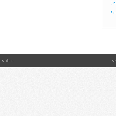
Sın
Sın
ı saklıdır.
SI