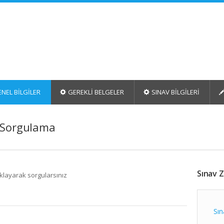
NEL BİLGİLER
GEREKLİ BELGELER
SINAV BİLGİLERİ
 Sorgulama
Sınav 
ıklayarak sorgularsınız
Sın