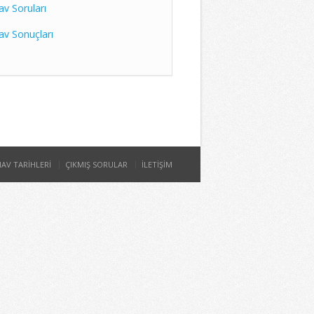
av Soruları
av Sonuçları
NAV TARİHLERİ
ÇIKMIŞ SORULAR
İLETİŞİM