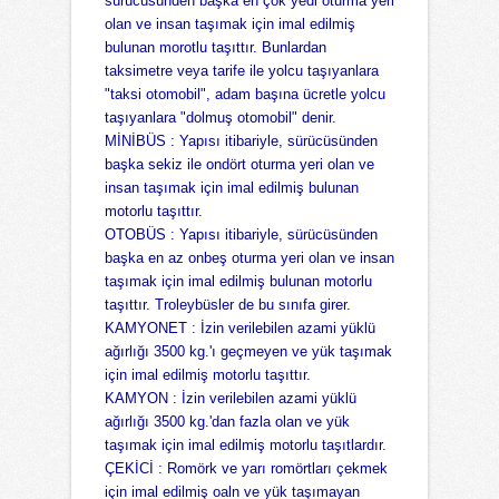
sürücüsünden başka en çok yedi oturma yeri
olan ve insan taşımak için imal edilmiş
bulunan morotlu taşıttır. Bunlardan
taksimetre veya tarife ile yolcu taşıyanlara
"taksi otomobil", adam başına ücretle yolcu
taşıyanlara "dolmuş otomobil" denir.
MİNİBÜS :
Yapısı itibariyle, sürücüsünden
başka sekiz ile ondört oturma yeri olan ve
insan taşımak için imal edilmiş bulunan
motorlu taşıttır.
OTOBÜS :
Yapısı itibariyle, sürücüsünden
başka en az onbeş oturma yeri olan ve insan
taşımak için imal edilmiş bulunan motorlu
taşıttır. Troleybüsler de bu sınıfa girer.
KAMYONET :
İzin verilebilen azami yüklü
ağırlığı 3500 kg.'ı geçmeyen ve yük taşımak
için imal edilmiş motorlu taşıttır.
KAMYON :
İzin verilebilen azami yüklü
ağırlığı 3500 kg.'dan fazla olan ve yük
taşımak için imal edilmiş motorlu taşıtlardır.
ÇEKİCİ :
Romörk ve yarı romörtları çekmek
için imal edilmiş oaln ve yük taşımayan