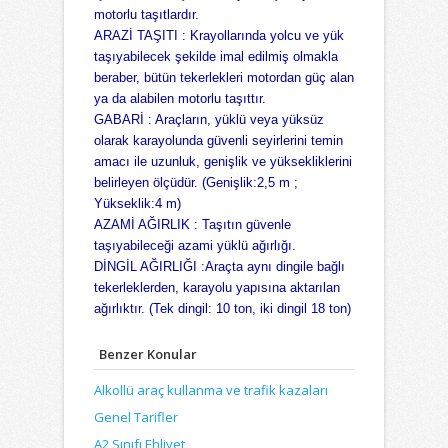
motorlu taşıtlardır.
ARAZİ TAŞITI :
Krayollarında yolcu ve yük
taşıyabilecek şekilde imal edilmiş olmakla
beraber, bütün tekerlekleri motordan güç alan
ya da alabilen motorlu taşıttır.
GABARİ :
Araçların, yüklü veya yüksüz
olarak karayolunda güvenli seyirlerini temin
amacı ile uzunluk, genişlik ve yüksekliklerini
belirleyen ölçüdür. (Genişlik:2,5 m ;
Yükseklik:4 m)
AZAMİ AĞIRLIK :
Taşıtın güvenle
taşıyabileceği azami yüklü ağırlığı.
DİNGİL AĞIRLIĞI :
Araçta aynı dingile bağlı
tekerleklerden, karayolu yapısına aktarılan
ağırlıktır. (Tek dingil: 10 ton, iki dingil 18 ton)
Benzer Konular
Alkollü araç kullanma ve trafik kazaları
Genel Tarifler
A2 Sınıfı Ehliyet